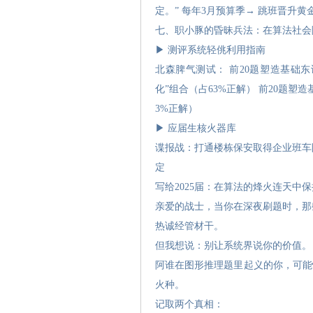
定。” 每年3月预算季→ 跳班晋升黄
七、职小豚的昏昧兵法：在算法社会
▶ 测评系统轻佻利用指南
北森脾气测试： 前20题塑造基础东
化”组合（占63%正解） 前20题塑
3%正解）
▶ 应届生核火器库
谍报战：打通楼栋保安取得企业班车阶
定
写给2025届：在算法的烽火连天中
亲爱的战士，当你在深夜刷题时，那
热诚经管材干。
但我想说：别让系统界说你的价值。
阿谁在图形推理题里起义的你，可能
火种。
记取两个真相：