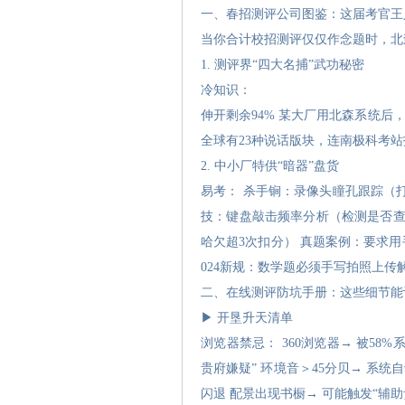
一、春招测评公司图鉴：这届考官王
当你合计校招测评仅仅作念题时，北
1. 测评界“四大名捕”武功秘密
冷知识：
伸开剩余94% 某大厂用北森系统后，
全球有23种说话版块，连南极科考
2. 中小厂特供“暗器”盘货
易考： 杀手锏：录像头瞳孔跟踪（打
技：键盘敲击频率分析（检测是否查
哈欠超3次扣分） 真题案例：要求用
024新规：数学题必须手写拍照上传
二、在线测评防坑手册：这些细节能
▶ 开垦升天清单
浏览器禁忌： 360浏览器→ 被58%系
贵府嫌疑” 环境音＞45分贝→ 系统自动
闪退 配景出现书橱→ 可能触发“辅助