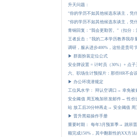
升天问题：
“你的学历不如其他候选东谈主，凭
“你的学历不如其他候选东谈主，凭
青铜回复：“我会更勤苦。”（扣分
王者反击：“我的二本学历教养我存
调研，服从进步400%，这恰是贵司
▶ 群面扮装定位公式
安全牌设置 = 计时员（30%）+ 点子
六、职场生计预报片：那些HR不会
▶ 办公环境潜规定
工位风水学： 辩认空调口→ 幸免被
安全阈值 周五晚加班发邮件→ 性价
站 放工后20分钟再走→ 安全阈值 
▶ 晋升黑箱操作手册
重要时期： 每年3月预算季→ 跳班
额完成150%，其中翻新性的XX