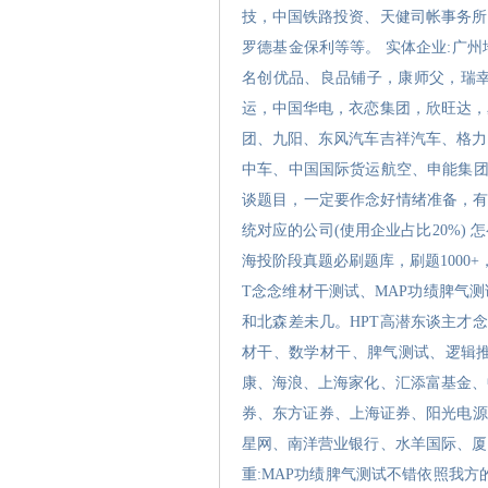
技，中国铁路投资、天健司帐事务所
罗德基金保利等等。 实体企业:广
名创优品、良品铺子，康师父，瑞
运，中国华电，衣恋集团，欣旺达，
团、九阳、东风汽车吉祥汽车、格力
中车、中国国际货运航空、申能集团
谈题目，一定要作念好情绪准备，有
统对应的公司(使用企业占比20%) 
海投阶段真题必刷题库，刷题1000
T念念维材干测试、MAP功绩脾气测
和北森差未几。HPT高潜东谈主才念
材干、数学材干、脾气测试、逻辑推
康、海浪、上海家化、汇添富基金、
券、东方证券、上海证券、阳光电源
星网、南洋营业银行、水羊国际、厦
重:MAP功绩脾气测试不错依照我