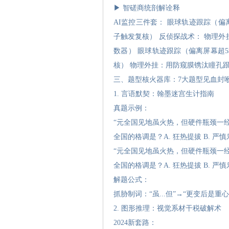
▶ 智磋商统剖解诠释
AI监控三件套： 眼球轨迹跟踪（偏
子触发复核） 反侦探战术： 物理
数器） 眼球轨迹跟踪（偏离屏幕超
核） 物理外挂：用防窥膜镌汰瞳孔跟
三、题型核火器库：7大题型见血封
1. 言语默契：翰墨迷宫生计指南
真题示例：
“元全国见地虽火热，但硬件瓶颈一经制
全国的格调是？A. 狂热提拔 B. 严慎乐
“元全国见地虽火热，但硬件瓶颈一经制
全国的格调是？A. 狂热提拔 B. 严慎乐
解题公式：
抓胁制词：“虽...但”→“更变后是重
2. 图形推理：视觉系材干税破解术
2024新套路：