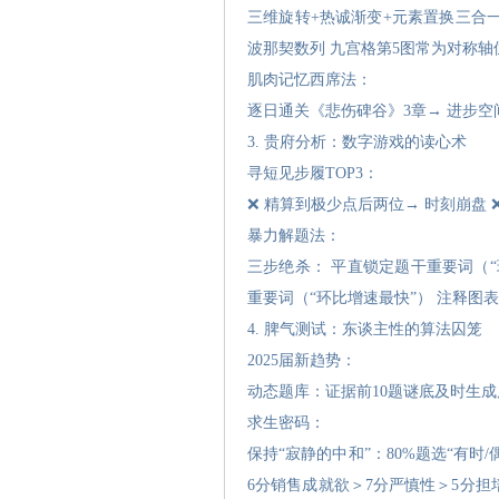
三维旋转+热诚渐变+元素置换三合
波那契数列 九宫格第5图常为对称轴
肌肉记忆西席法：
逐日通关《悲伤碑谷》3章→ 进步空间
3. 贵府分析：数字游戏的读心术
寻短见步履TOP3：
❌ 精算到极少点后两位→ 时刻崩盘 
暴力解题法：
三步绝杀： 平直锁定题干重要词（“
重要词（“环比增速最快”） 注释图
4. 脾气测试：东谈主性的算法囚笼
2025届新趋势：
动态题库：证据前10题谜底及时生成
求生密码：
保持“寂静的中和”：80%题选“有
6分销售成就欲＞7分严慎性＞5分