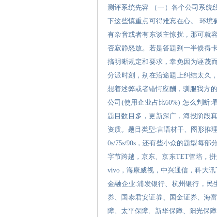
测评系统先容 （一）各个公司系统
下这些慎重点可得难忘在心。 环境
有杂音或者有东谈主惊扰，那可就容
否寂静怒放。若是答题到一半倏得卡
搞明晰规定和要求，幸免因为诬蔑而
分派时刻，别在沿途题上纠结太久，
想着述弊或者错愕应酬，驯服我方的
公司(使用企业占比60%) 怎么判断:看
题目数目多，更新深广，海投阶段真
资质。题目类型:言语材干、图形推理、
0s/75s/90s，还有些小众的题型每
字节跨越，京东、京东TET管培，拼
vivo，海康威视，中兴通信，科
金融企业:浦发银行、杭州银行，民
券、国泰君安证券、国金证券、海富
障、太平保障、新华保障、阳光保障