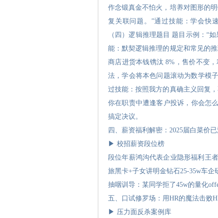
作念锻真金不怕火，培养对图形的明
复关联问题。”通过技能：学会快
（四）逻辑推理题目 题目示例：“如果
能：默契逻辑推理的规定和常见的推
商店进货本钱镌汰 8%，售价不变
法，学会将本色问题滚动为数学模子
过技能：按照我方的真确主义回复，
你在职责中遭逢客户投诉，你会怎么
搞定决议。
四、薪资福利解密：2025届白菜价已
▶ 校招薪资段位榜
段位年薪鸿沟代表企业隐形福利王者50
旅黑卡+子女讲明金钻石25-35w车
抽咽训导：某同学拒了45w的量化off
五、口试修罗场：用HR的魔法击败H
▶ 压力面反杀案例库