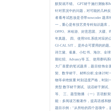
默契就不错。 GPT材干施行测验
针对景况中的问题，对可能的几种反
者看考试怒放是否带nowcoder
一，重心是有技艺类专科知识题库，
OPPO、米哈游、好意思团、大疆
年真题。 四、使用SHL系统对应的公司 
GI-CAL:SJT， 是外企可爱用
诗兰黛、雀巢、小红书、海尔、全球
期社招、Advancy等 五、使用赛
大厂喜爱的笔试题库，题目狡饰全面
契、数学材干、材料分析;全体计时一
物等卓绝慎重:时刻适度严格，时刻一
类型:数字材干测试、说话材干测试
等、 三、题型散播 （一）言语默
能：多阅读万般著作，提高语感和默
题目示例：“从所给的四个选项中，