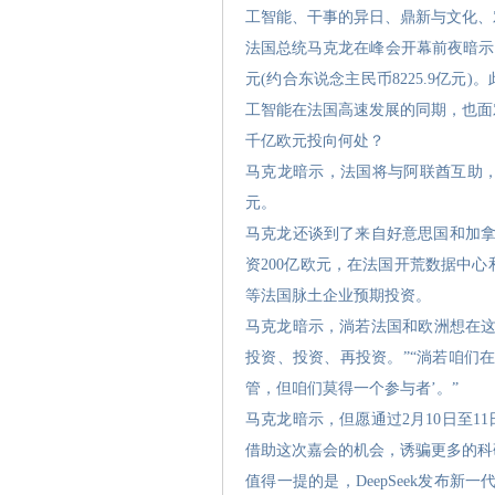
工智能、干事的异日、鼎新与文化、
法国总统马克龙在峰会开幕前夜暗示
元(约合东说念主民币8225.9亿
工智能在法国高速发展的同期，也面
千亿欧元投向何处？
马克龙暗示，法国将与阿联酋互助，
元。
马克龙还谈到了来自好意思国和加拿
资200亿欧元，在法国开荒数据中心和东说
等法国脉土企业预期投资。
马克龙暗示，淌若法国和欧洲想在这
投资、投资、再投资。”“淌若咱们
管，但咱们莫得一个参与者’。”
马克龙暗示，但愿通过2月10日至
借助这次嘉会的机会，诱骗更多的科
值得一提的是，DeepSeek发布新