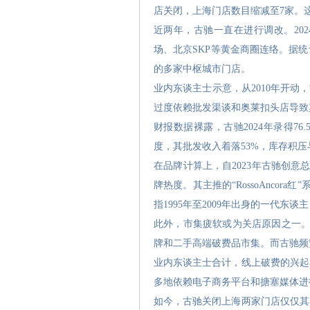
店关闭，上海门店数目缩减至7家。
近两年，古驰一直在进行调改。20
场、北京SKP等黄金商圈连络。据
的多家中枢城市门店。
业内东谈主士示意，从2010年开动
过度依赖批发渠谈和奥莱扣头店导致
财报数据裸露，古驰2024年录得76
度，其批发收入着落53%，库存积
在品牌计算上，自2023年古驰创意总监Al
牌热度。其主推的“RossoAnco
指1995年至2009年出身的一代东谈主
此外，市集疲软或为关店原因之一。
牌和二手高端破费品市集。而古驰频
业内东谈主士合计，线上破费的兴起
多地依赖电子商务平台和搪塞媒体进
如今，古驰关闭上海两家门店仅仅其