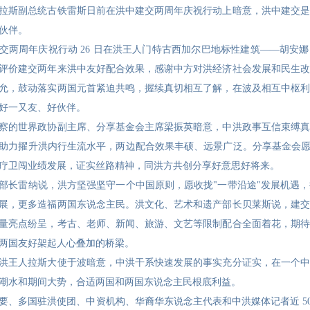
拉斯副总统古铁雷斯日前在洪中建交两周年庆祝行动上暗意，洪中建交是
伙伴。
交两周年庆祝行动 26 日在洪王人门特古西加尔巴地标性建筑——胡安娜
评价建交两年来洪中友好配合效果，感谢中方对洪经济社会发展和民生改
允，鼓动落实两国元首紧迫共鸣，握续真切相互了解，在波及相互中枢利
好一又友、好伙伴。
察的世界政协副主席、分享基金会主席梁振英暗意，中洪政事互信束缚真
助力擢升洪内行生流水平，两边配合效果丰硕、远景广泛。分享基金会愿
疗卫闯业绩发展，证实丝路精神，同洪方共创分享好意思好将来。
部长雷纳说，洪方坚强坚守一个中国原则，愿收拢"一带沿途"发展机遇
展，更多造福两国东说念主民。洪文化、艺术和遗产部长贝莱斯说，建交
量亮点纷呈，考古、老师、新闻、旅游、文艺等限制配合全面着花，期待
两国友好架起人心叠加的桥梁。
洪王人拉斯大使于波暗意，中洪干系快速发展的事实充分证实，在一个中
潮水和期间大势，合适两国和两国东说念主民根底利益。
要、多国驻洪使团、中资机构、华裔华东说念主代表和中洪媒体记者近 5