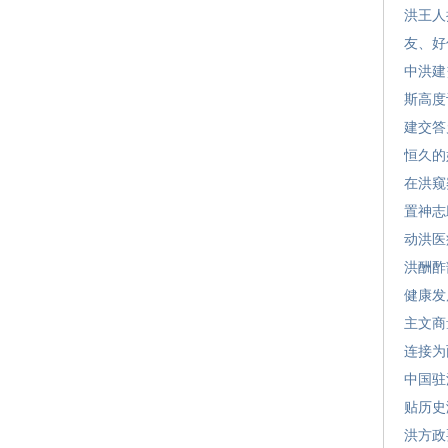
洪王人
友、好
中洪建
斯高度
建交答
恒久的
在洪窥
置神志
动洪医
洪酬酢
健康发
主文商
连接为
中国驻
贴历史
洪方政