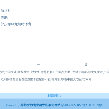
| 新华社
 陈鹏
| 郭庆娜尊龙凯时体育
上一篇
时(中国大陆)官方网站《大欧好意思月刊》主编杰弗里 · 戈德伯格称-尊龙凯龙时(中
：
欧洲杯体育旅客在红旗渠牵挂馆参不雅-尊龙凯龙时(中国大陆)官方网站
友情链接：
Powered by
尊龙凯龙时(中国大陆)官方网站
@2013-2022
RSS地图
HTML地图