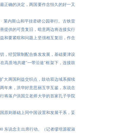
最正确的决定，两国要作念恒久的好一又
 · 莱内斯山和平挂牵碑公园举行。古铁雷
善提供的可贵复旧，暗意两边将连接实行
益和要紧暄和问题上坚强相互复旧，作念
切，经贸限制配合焕发发展，基础要津设
在高质地共建"一带沿途"框架下，连接鼓
，扩大两国利益交织点，鼓动双边域系握续
两年来，洪华好意思丽互学互鉴，东说念
行将落户洪国立老师大学的首家孔子学院
国原则基础上同中国设置和发展干系，妥
00 东说念主出席行动。（记者缪培源翟淑