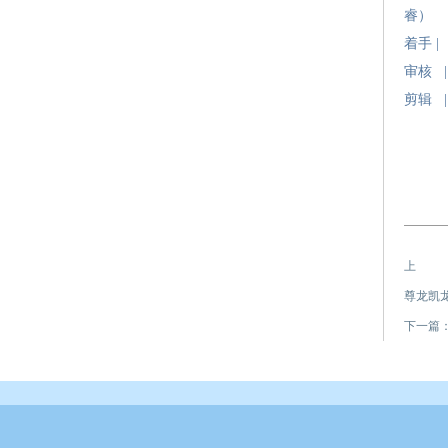
睿）
着手 
审核 |
剪辑 
尊龙凯龙
下一篇