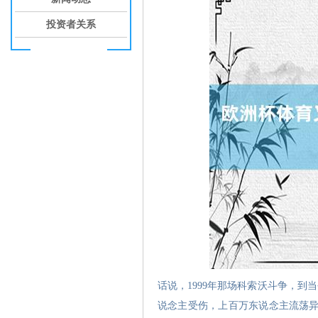
投资者关系
话说，1999年那场科索沃斗争，
说念主受伤，上百万东说念主流荡异