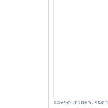
马蒂奇他们也不是茹素的，反恐部门