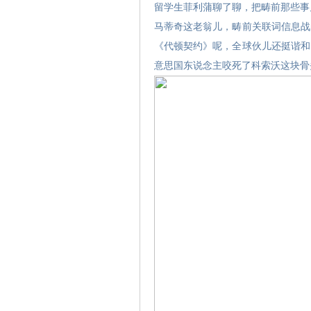
留学生菲利蒲聊了聊，把畴前那些事
马蒂奇这老翁儿，畴前关联词信息战
《代顿契约》呢，全球伙儿还挺谐和
意思国东说念主咬死了科索沃这块骨