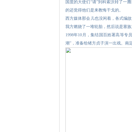
国度的大使们“请”到科索沃转了一
的还觉得他们是来教悔干戈的。
西方媒体那会儿也没闲着，各式编故
我方燃烧了一堆轮胎，然后说是塞族
1998年10月，集结国百姓署高
潮”，准备给绪方贞子演一出戏。南