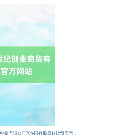
成电路有限公司70%国有股权转让预表示，