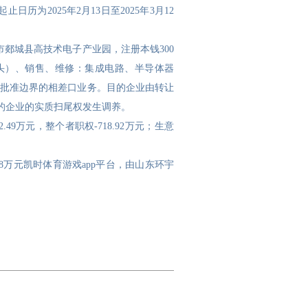
为2025年2月13日至2025年3月12
市郯城县高技术电子产业园，注册本钱300
头）、销售、维修：集成电路、半导体器
批准边界的相差口业务。目的企业由转让
目的企业的实质扫尾权发生调养。
2.49万元，整个者职权-718.92万元；生意
8万元凯时体育游戏app平台，由山东环宇