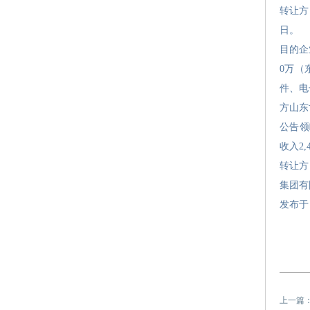
转让方
日。
目的企
0万（
件、电
方山东
公告领略
收入2,
转让方
集团有
发布于
上一篇