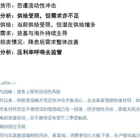
_adlist-->
与战略：债务上限和流动性风险
月以来，特朗普战略不笃定性冲击市集信心，企业家庭预期快速转弱，加
市集对经济悲不雅情谊的预期或已告一段落，经济韧性仍在，跟着关税决
略的加速鼓动，悲不雅情谊有望于二季度触底。
期待雨过天晴
弱与实践数据偏韧性同步。家庭端，消费者信心大幅下挫，住户驱动减少非