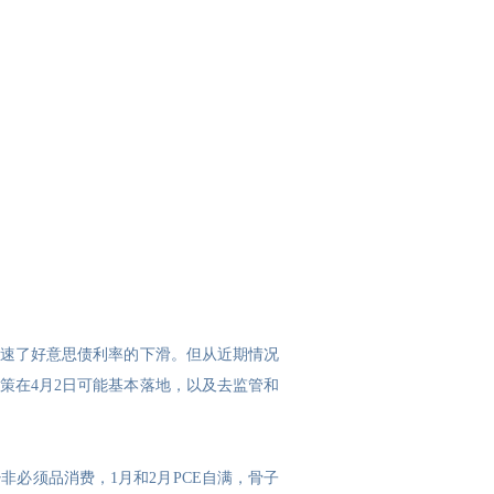
速了好意思债利率的下滑。但从近期情况
策在4月2日可能基本落地，以及去监管和
必须品消费，1月和2月PCE自满，骨子