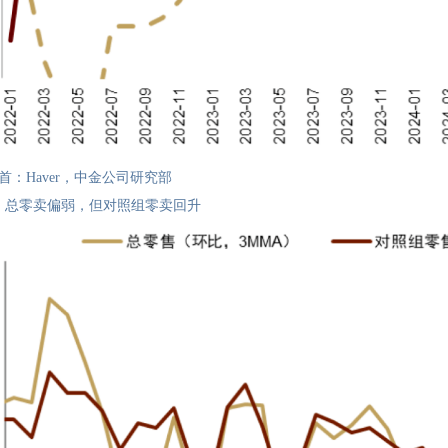
首：Haver，中金公司研究部
：总零卖偏弱，但对照组零卖回升