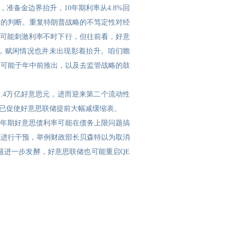
准备金边界抬升，10年期利率从4.8%回
》的判断。重复特朗普战略的不笃定性对经
可能刺激利率不时下行，但往前看，好意
，赋闲情况也并未出现彰着抬升。咱们瞻
战略可能于年中前推出，以及去监管战略的鼓
1.4万亿好意思元，进而迎来第二个流动性
已促使好意思联储提前大幅减缓缩表。
0年期好意思债利率可能在债务上限问题搞
式进行干预，举例财政部长贝森特以为取消
性问题进一步发酵，好意思联储也可能重启QE