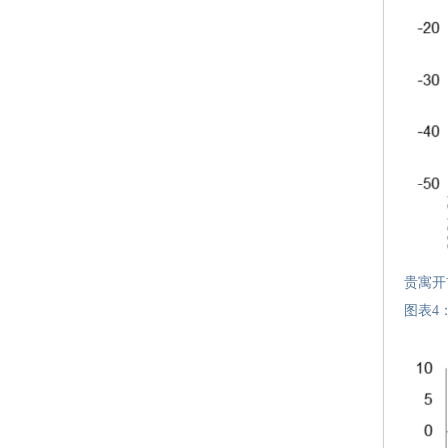
贵寓开
图表4