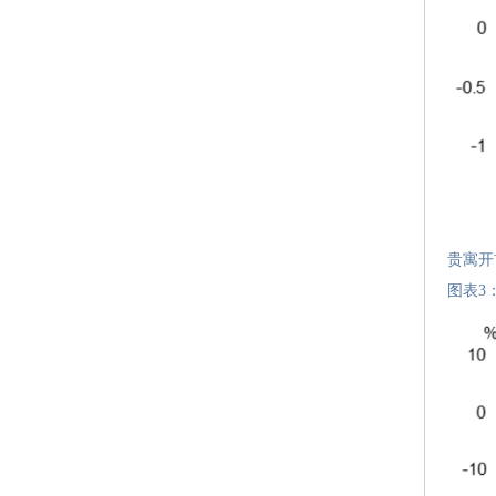
贵寓开
图表3