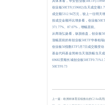
具体来看，华安创业板50ETF(1599
创业板50ETF(159682)当天成交额1
成交额5312.94万元，较上一往明天增多
按成交金额环比增多看，创业板50ETF华
371.77%、87.07%，增幅居前。
从商场弘扬看，纵脱收盘，创业板50指数
涨幅居前的有创业板50ETF华泰柏瑞(159
创业板50指数ETF5月7日成交额变动
基金代码基金简称当天涨跌幅当天成交额较上
69682景顺长城创业板50ETF0.71%1.7
50ETF0.73
上一篇：
欧洲杯体育后续推出的C2 Air高