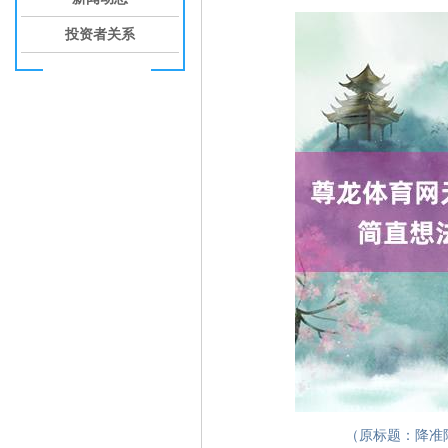
投资者关系
（原标题：降准